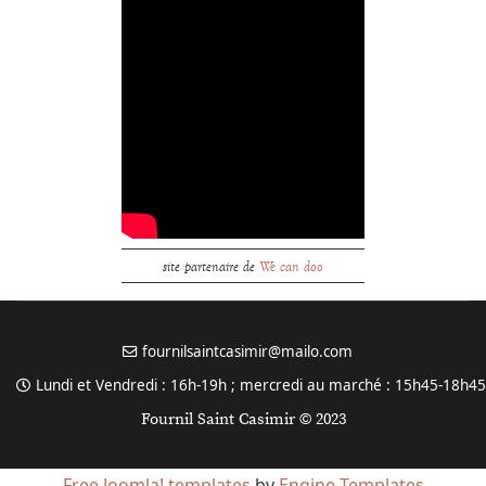
site partenaire de
We can doo
fournilsaintcasimir@mailo.com
Lundi et Vendredi : 16h-19h ; mercredi au marché : 15h45-18h45
Fournil Saint Casimir © 2023
Free Joomla! templates
by
Engine Templates